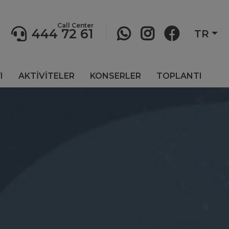
Call Center
444 72 61
TR
I
AKTİVİTELER
KONSERLER
TOPLANTI