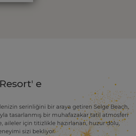
Resort' e
izin serinliğini bir araya getiren Selge Beach,
la tasarlanmış bir muhafazakar tatil atmosferi
aileler için titizlikle hazırlanan, huzur dolu,
deneyimi sizi bekliyor.