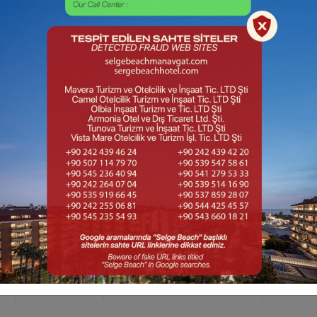
ÇIKIŞ
YETİŞKİN
ÇOCUK
REZE