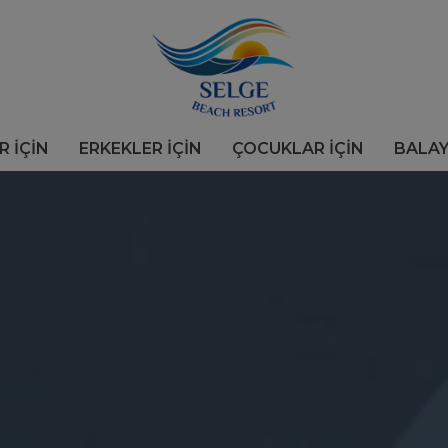
R İÇİN
ERKEKLER İÇİN
ÇOCUKLAR İÇİN
BALAY