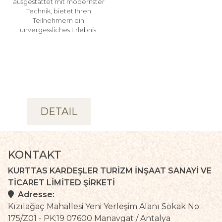
ausgestattet mit modernster
Technik, bietet Ihren
Teilnehmern ein
unvergessliches Erlebnis.
DETAIL
KONTAKT
KURTTAS KARDEŞLER TURİZM İNŞAAT SANAYİ VE
TİCARET LİMİTED ŞİRKETİ
Adresse:
Kızılağaç Mahallesi Yeni Yerleşim Alanı Sokak No:
175/Z01 - PK:19 07600 Manavgat / Antalya