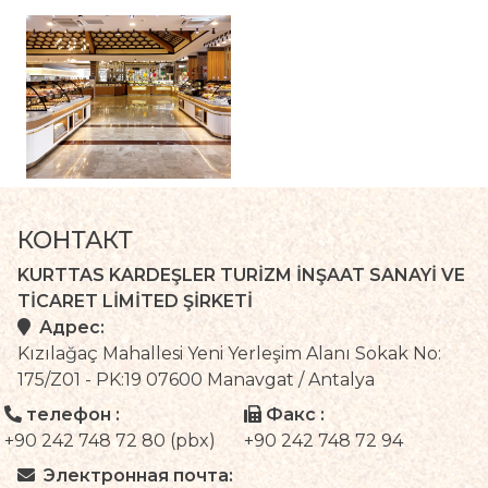
КОНТАКТ
KURTTAS KARDEŞLER TURİZM İNŞAAT SANAYİ VE
TİCARET LİMİTED ŞİRKETİ
Адрес:
Kızılağaç Mahallesi Yeni Yerleşim Alanı Sokak No:
175/Z01 - PK:19 07600 Manavgat / Antalya
телефон :
Факс :
+90 242 748 72 80 (pbx)
+90 242 748 72 94
Электронная почта: