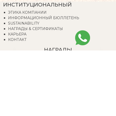
ИНСТИТУЦИОНАЛЬНЫЙ
ЭТИКА КОМПАНИИ
ИНФОРМАЦИОННЫЙ БЮЛЛЕТЕНЬ
SUSTAINABILITY
НАГРАДЫ & СЕРТИФИКАТЫ
КАРЬЕРА
КОНТАКТ
НАГРАДЫ
tur
2021 Trip Advisor Winner
Halal 
отзывов к
CALL CENTER